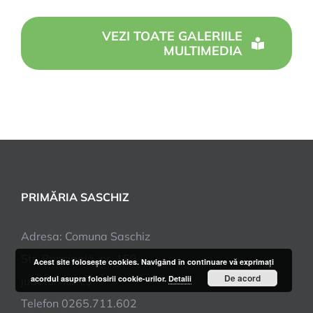
VEZI TOATE GALERIILE
MULTIMEDIA
PRIMĂRIA SASCHIZ
Adresa: Comuna Saschiz
Str. Principală, nr. 159
Acest site foloseşte cookies. Navigând în continuare vă exprimaţi
De acord
acordul asupra folosirii cookie-urilor.
Detalii
judetul Mureş
Telefon 0265.711.602