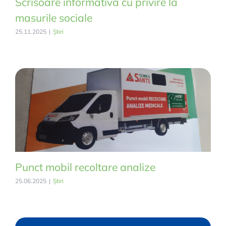
Scrisoare informativa cu privire la
masurile sociale
25.11.2025
|
Știri
Punct mobil recoltare analize
25.06.2025
|
Știri