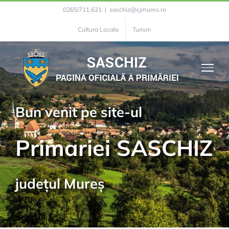
Skip
0265/711.621
|
saschiz@cjmures.ro
to
Cultura Locala
Turism
content
Bun venit pe site-ul
Primariei SASCHIZ
județul Mureș