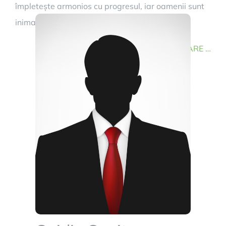
împletește armonios cu progresul, iar oamenii sunt
inima și sufletul comunității noastre. …
CONTINUARE …