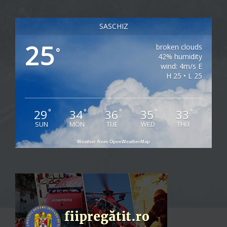
SASCHIZ
25
broken clouds
°
42% humidity
wind: 4m/s E
H 25 • L 25
29
34
36
35
33
°
°
°
°
°
SUN
MON
TUE
WED
THU
Weather from OpenWeatherMap