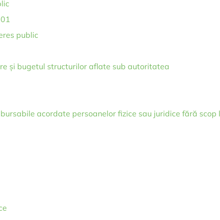
lic
001
teres public
e și bugetul structurilor aflate sub autoritatea
bursabile acordate persoanelor fizice sau juridice fără scop 
ce