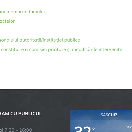
cării memorandumului
actelor
onalului autorității/instituției publice
constituire a comisiei paritare și modificările intervenite
AM CU PUBLICUL
SASCHIZ
32
sca
°
joi 7.30 – 16:00