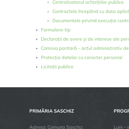
Centralizatorul achizițiilor publice
Contractele începând cu data apli
Documentele privind execuția contr
Formulare-tip
Declarații de avere și de interese ale pers
Comisia paritară – actul administrativ de 
Protecția datelor cu caracter personal
Licitații publice
PRIMĂRIA SASCHIZ
PROGR
Adresa: Comuna Saschiz
Luni – 