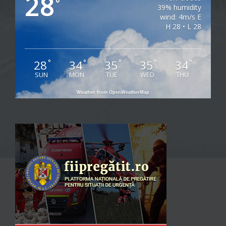
28
°
39% humidity
wind: 4m/s E
H 28 • L 28
28
34
35
35
34
°
°
°
°
°
SUN
MON
TUE
WED
THU
Weather from OpenWeatherMap