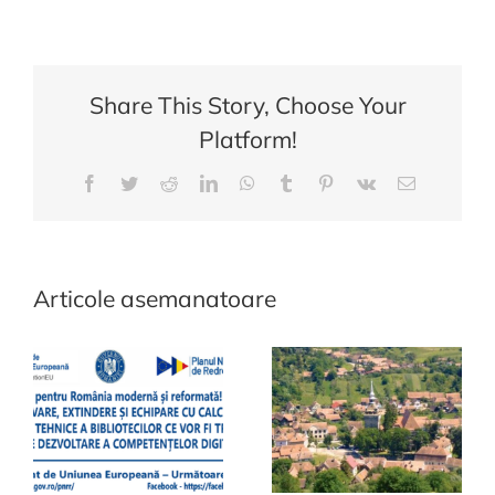
Informare
privind
accesarea
de
Share This Story, Choose Your
catre
Platform!
tinerii
din
Facebook
Twitter
Reddit
LinkedIn
WhatsApp
Tumblr
Pinterest
Vk
E-
diaspora
mail:
a
fondurilor
nerambursabile
Articole asemanatoare
pentru
instalarea
ca
fermieri