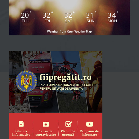
20
32
32
31
34
°
°
°
°
°
THU
FRI
SAT
SUN
MON
Weather from OpenWeatherMap