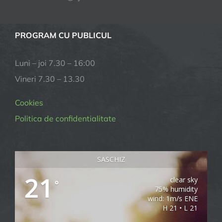
PROGRAM CU PUBLICUL
Luni – joi 7.30 – 16:00
Vineri 7.30 – 13.30
Cookies
Politica de confidentialitate
SASCHIZ
21
clear sky
°
75% humidity
wind: 1m/s ENE
H 21 • L 21