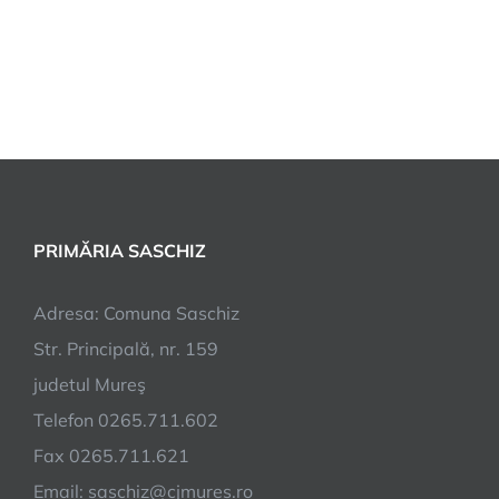
PRIMĂRIA SASCHIZ
Adresa: Comuna Saschiz
Str. Principală, nr. 159
judetul Mureş
Telefon 0265.711.602
Fax 0265.711.621
Email: saschiz@cjmures.ro