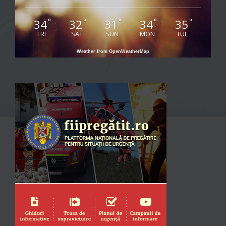
34
32
31
34
35
°
°
°
°
°
FRI
SAT
SUN
MON
TUE
Weather from OpenWeatherMap