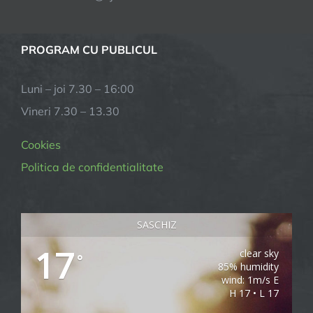
PROGRAM CU PUBLICUL
Luni – joi 7.30 – 16:00
Vineri 7.30 – 13.30
Cookies
Politica de confidentialitate
SASCHIZ
17
clear sky
°
85% humidity
wind: 1m/s E
H 17 • L 17