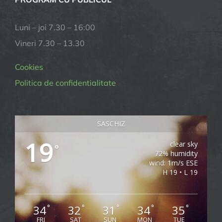
Luni – joi 7.30 – 16:00
Vineri 7.30 – 13.30
Cookies
Politica de confidentialitate
SASCHIZ
19
clear sky
°
72% humidity
wind: 1m/s ESE
H 19 • L 19
34
32
31
34
35
°
°
°
°
°
FRI
SAT
SUN
MON
TUE