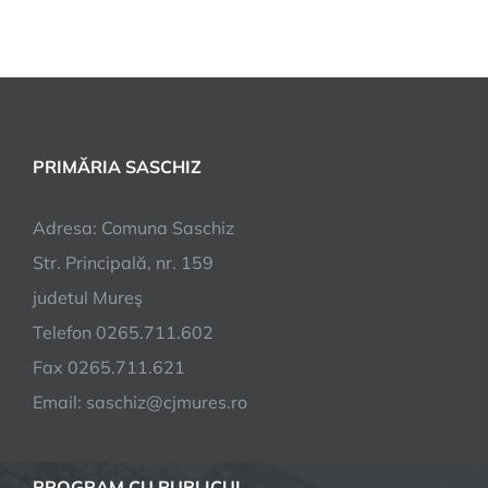
PRIMĂRIA SASCHIZ
Adresa: Comuna Saschiz
Str. Principală, nr. 159
judetul Mureş
Telefon 0265.711.602
Fax 0265.711.621
Email: saschiz@cjmures.ro
PROGRAM CU PUBLICUL