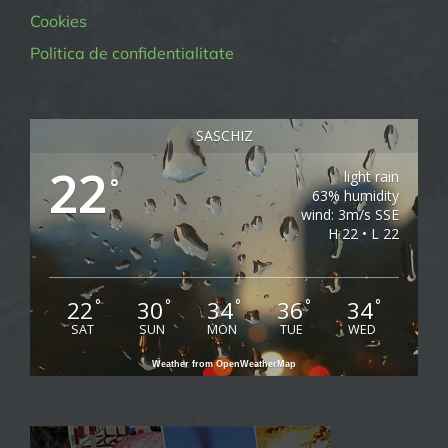
Cookies
Politica de confidentialitate
SASCHIZ
22
light rain
°
63% humidity
wind: 3m/s SSE
H 22 • L 22
22
30
34
36
34
°
°
°
°
°
SAT
SUN
MON
TUE
WED
Weather from OpenWeatherMap