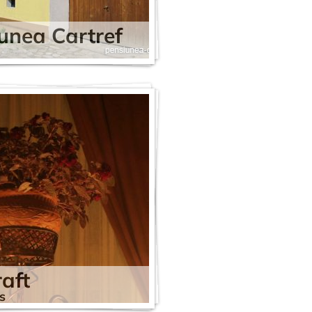
unea Cartref
raft
s