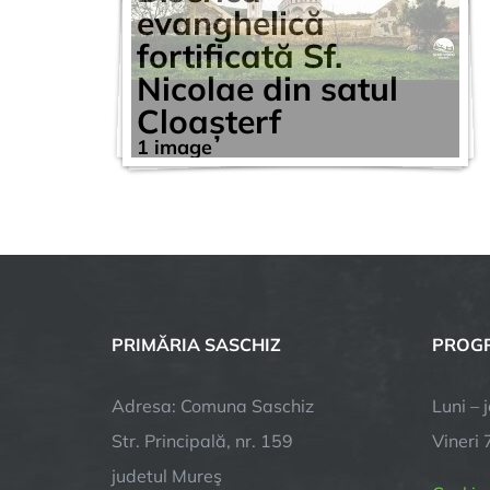
evanghelică
fortificată Sf.
Nicolae din satul
Cloașterf
1 image
PRIMĂRIA SASCHIZ
PROGR
Adresa: Comuna Saschiz
Luni – 
Str. Principală, nr. 159
Vineri 
judetul Mureş