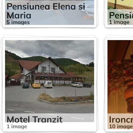
Pensiunea Elena si
Maria
Pensi
5 images
1 image
Motel Tranzit
Ironc
1 image
10 image