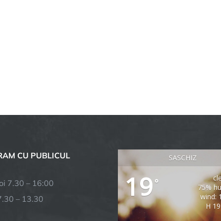
AM CU PUBLICUL
SASCHIZ
19
cl
°
joi 7.30 – 16:00
75% hu
wind: 
7.30 – 13.30
H 19