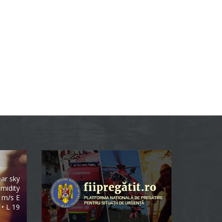
ear sky
midity
1m/s E
 • L 19