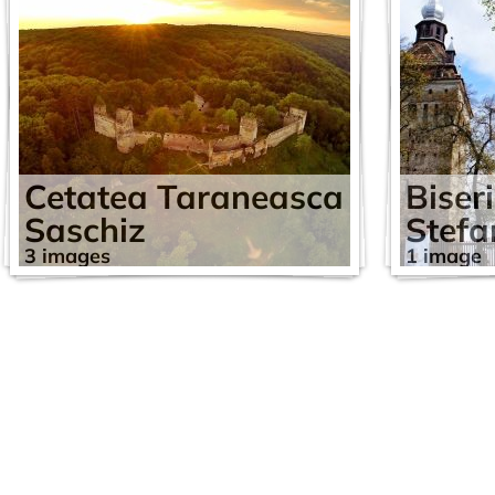
Cetatea Taraneasca
Biser
Saschiz
Stef
3 images
1 image