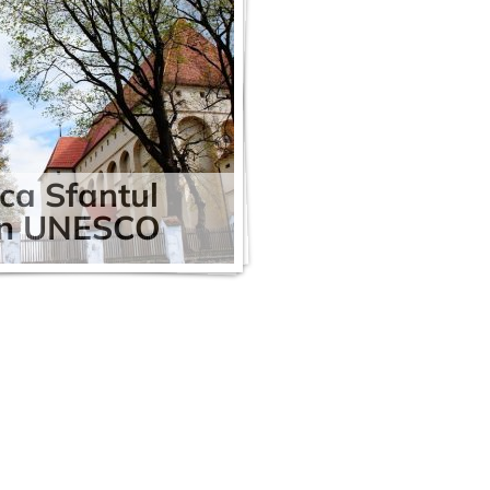
ica Sfantul
an UNESCO