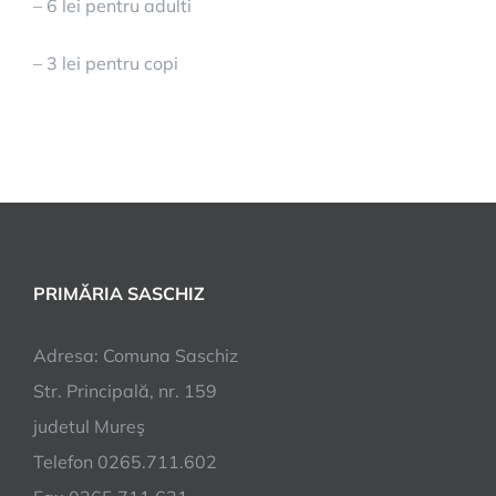
– 6 lei pentru adulti
– 3 lei pentru copi
PRIMĂRIA SASCHIZ
Adresa: Comuna Saschiz
Str. Principală, nr. 159
judetul Mureş
Telefon 0265.711.602