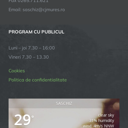
Fax 0265.711.621
Email: saschiz@cjmures.ro
PROGRAM CU PUBLICUL
Luni – joi 7.30 – 16:00
Vineri 7.30 – 13.30
Cookies
Politica de confidentialitate
SASCHIZ
29
clear sky
°
31% humidity
wind: 4m/s NNW