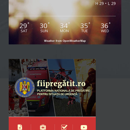
H 29 • L 29
29
30
34
35
36
°
°
°
°
°
SAT
SUN
MON
TUE
WED
Weather from OpenWeatherMap